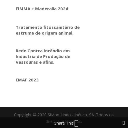
FIMMA + Maderalia 2024
Tratamento fitossanitário de
estrume de origem animal.
Rede Contra Incêndio em
Indústria de Produção de
Vassouras e afins.
EMAF 2023
Copyright © 2020 Silvino Lindo - Ibérica, SA. Todos os
direitos reservados.
Share This