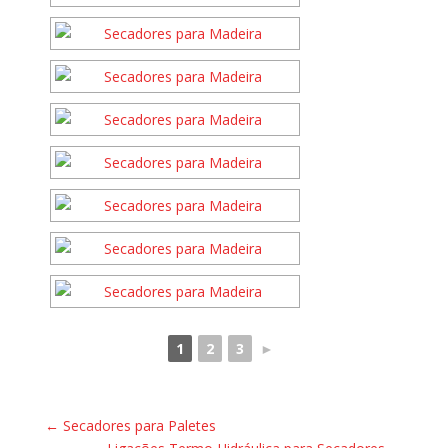
1
2
3
►
←
Secadores para Paletes