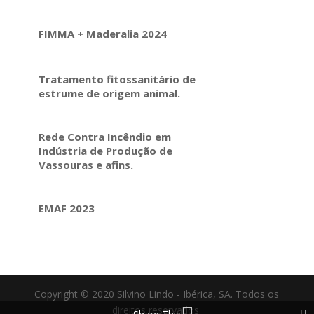
FIMMA + Maderalia 2024
Tratamento fitossanitário de
estrume de origem animal.
Rede Contra Incêndio em
Indústria de Produção de
Vassouras e afins.
EMAF 2023
Copyright © 2020 Silvino Lindo - Ibérica, SA. Todos os
direitos reservados.