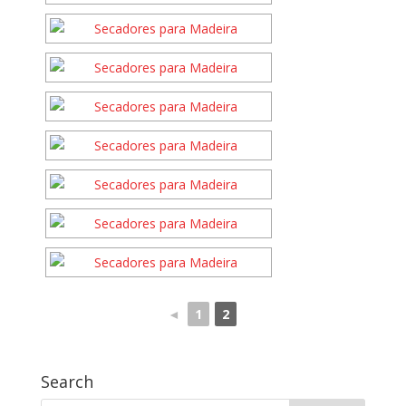
◄
1
2
Search