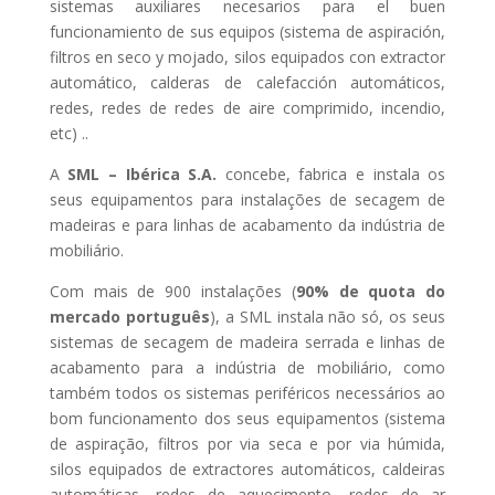
sistemas auxiliares necesarios para el buen
funcionamiento de sus equipos (sistema de aspiración,
filtros en seco y mojado, silos equipados con extractor
automático, calderas de calefacción automáticos,
redes, redes de redes de aire comprimido, incendio,
etc) ..
A
SML – Ibérica S.A.
concebe, fabrica e instala os
seus equipamentos para instalações de secagem de
madeiras e para linhas de acabamento da indústria de
mobiliário.
Com mais de 900 instalações (
90% de quota do
mercado português
), a SML instala não só, os seus
sistemas de secagem de madeira serrada e linhas de
acabamento para a indústria de mobiliário, como
também todos os sistemas periféricos necessários ao
bom funcionamento dos seus equipamentos (sistema
de aspiração, filtros por via seca e por via húmida,
silos equipados de extractores automáticos, caldeiras
automáticas, redes de aquecimento, redes de ar