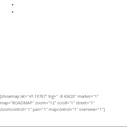
TEL:
(+351) 224 157 750
Email: sml@sml.pt
Cofinanciado por:
Certificaciones:
[showmap lat="41.19767" lng=" -8.43620" marker="1"
map="ROADMAP" zoom="12" scroll="1" street="1"
zoomcontrol="1" pan="1" mapcontrol="1" overview="1"]