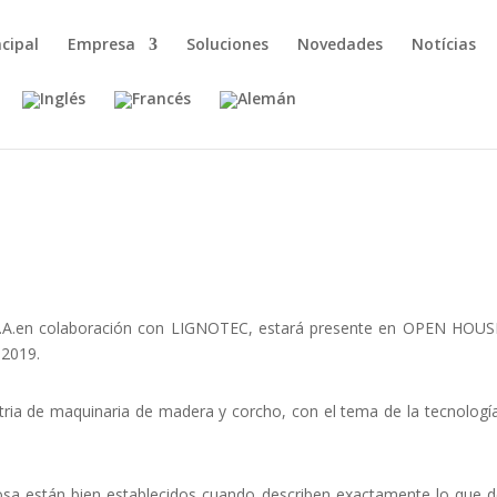
ncipal
Empresa
Soluciones
Novedades
Notícias
.A.en colaboración con LIGNOTEC, estará presente en OPEN HOUS
 2019.
tria de maquinaria de madera y corcho, con el tema de la tecnología
tosa están bien establecidos cuando describen exactamente lo que 