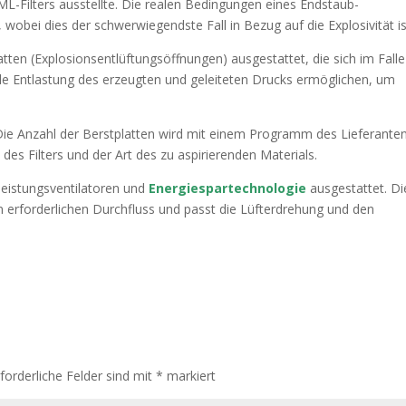
SML-Filters ausstellte. Die realen Bedingungen eines Endstaub-
obei dies der schwerwiegendste Fall in Bezug auf die Explosivität is
latten (Explosionsentlüftungsöffnungen) ausgestattet, die sich im Falle
lle Entlastung des erzeugten und geleiteten Drucks ermöglichen, um
ie Anzahl der Berstplatten wird mit einem Programm des Lieferante
es Filters und der Art des zu aspirierenden Materials.
eistungsventilatoren und
Energiespartechnologie
ausgestattet. D
erforderlichen Durchfluss und passt die Lüfterdrehung und den
rforderliche Felder sind mit
*
markiert